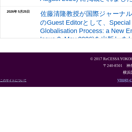
2026年 5月25日
佐藤清隆教授が国際ジャーナルReview
のGuest Editorとして、Special Iss
Globalisation Process: a New E
Issue 2, May 2026)を出版し
2026年 4月10日
佐藤清隆教授の国際共著論文が国際
© 2017 ReCESSA YOKOHA
World Economics に掲載されました 
〒240-8501
April 2026)。
横浜
ynugr-c
このサイトについて
2026年 3月11日
佐藤清隆教授がAix-Marseille Sch
Sciences Po Aix、龍谷
2026年2月28日と3月1日に
しました（開催地：龍谷大学）
2026年 2月16日
2026年3月9日（月）に第10回